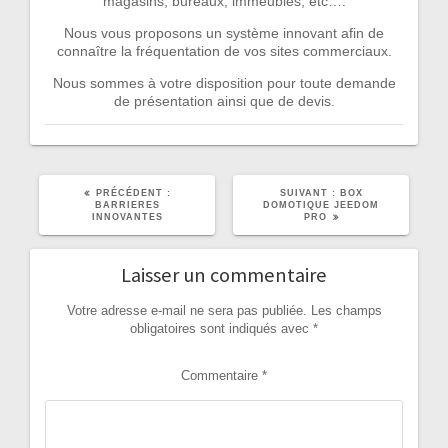
magasins, bureaux, immeubles, etc….
Nous vous proposons un système innovant afin de
connaître la fréquentation de vos sites commerciaux.
Nous sommes à votre disposition pour toute demande
de présentation ainsi que de devis.
ARTICLE
ARTICLE
PRÉCÉDENT :
SUIVANT :
BOX
PRÉCÉDENT
SUIVANT
BARRIERES
DOMOTIQUE JEEDOM
:
:
INNOVANTES
PRO
Laisser un commentaire
Votre adresse e-mail ne sera pas publiée.
Les champs
obligatoires sont indiqués avec
*
Commentaire
*