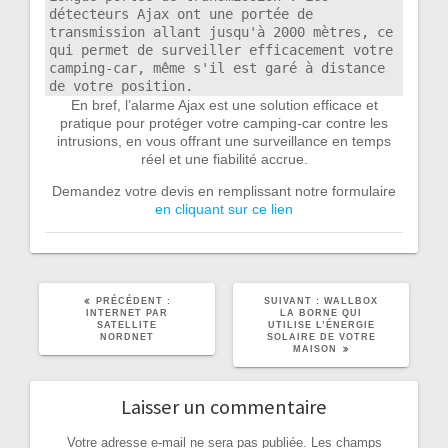
détecteurs Ajax ont une portée de 
transmission allant jusqu'à 2000 mètres, ce 
qui permet de surveiller efficacement votre 
camping-car, même s'il est garé à distance 
de votre position.
En bref, l’alarme Ajax est une solution efficace et
pratique pour protéger votre camping-car contre les
intrusions, en vous offrant une surveillance en temps
réel et une fiabilité accrue.
Demandez votre devis en remplissant notre formulaire
en cliquant sur ce lien
ARTICLE
ARTICLE
PRÉCÉDENT :
SUIVANT :
WALLBOX
PRÉCÉDENT
SUIVANT
INTERNET PAR
LA BORNE QUI
:
:
SATELLITE
UTILISE L’ÉNERGIE
NORDNET
SOLAIRE DE VOTRE
MAISON
Laisser un commentaire
Votre adresse e-mail ne sera pas publiée.
Les champs